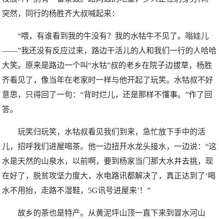
突然，同行的杨胜齐大叔喊起来：
“喂，有谁看到我的牛没有？我的水牯牛不见了。嗡娃儿
——”我还没有反应过来，路边干活儿的人和我们一行的人哈哈
大笑。原来是路边一个叫“水牯”叔的老乡在院子边拔草，杨胜
齐看见了，像当年在老家时一样与他开起了玩笑。水牯叔不好
意思，只得回了一句：“背时烂儿，还是那样不懂事。”作了回
答。
玩笑归玩笑，水牯叔看见我们到来，急忙放下手中的活
儿，招呼我们进屋喝茶。他一边扭开水龙头接水，一边说：“这
水是天然的山泉水，以前啊，要到杨家当门那大水井去挑，现
在好了，脱贫攻坚力度大，水电路讯都解决了，真正达到了‘喝
水不用抬，走路不湿鞋，5G讯号进屋来’！”
故乡的茶也是特产。从黄泥坪山顶一直下来到冒水河山