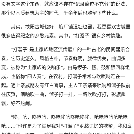
没有文字这个东西，就应该不存在“记录痕迹不充分”的说法，
那个以木质建筑为主的时代，千余年后也难留下些什么。
其实，扶阳古城也好，旋厂铺遗址也罢，我更喜欢古城里
很多值得纪念的乡愁元素。其中，“打溜子”很有乡村情趣。
“打溜子”是土家族地区流传最广的一种古老的民间器乐合
奏，它历史悠久，风格古朴，节奏鲜明，旋律优美，曲调多
变，被称为“土家族的交响乐”。由马锣子、钹、鼓和锣四样组
成，也俗称“四人奏”。在农村，打溜子常常与吹唢呐连在一
起。遇上亲戚朋友有红白喜事，主人正亲请来唢呐和溜子队前
往庆贺，唢呐吹一曲，溜子打一排，一路吹吹打打，彩旗飘
飘，好不热闹。
“咚，呛，咚呛呛，咚呛咚呛咚呛咚咚，呛呛呛呛呛呛呛
呛……”也许是为了满足我对“打溜子”乡愁记忆的欲望，我和幺