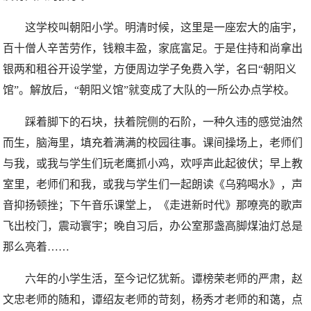
这学校叫朝阳小学。明清时候，这里是一座宏大的庙宇，
百十僧人辛苦劳作，钱粮丰盈，家底富足。于是住持和尚拿出
银两和租谷开设学堂，方便周边学子免费入学，名曰“朝阳义
馆”。解放后，“朝阳义馆”就变成了大队的一所公办点学校。
踩着脚下的石块，扶着院侧的石阶，一种久违的感觉油然
而生，脑海里，填充着满满的校园往事。课间操场上，老师们
与我，或我与学生们玩老鹰抓小鸡，欢呼声此起彼伏；早上教
室里，老师们和我，或我与学生们一起朗读《乌鸦喝水》，声
音抑扬顿挫；下午音乐课堂上，《走进新时代》那嘹亮的歌声
飞出校门，震动寰宇；晚自习后，办公室那盏高脚煤油灯总是
那么亮着……
六年的小学生活，至今记忆犹新。谭榜荣老师的严肃，赵
文忠老师的随和，谭绍友老师的苛刻，杨秀才老师的和蔼，点