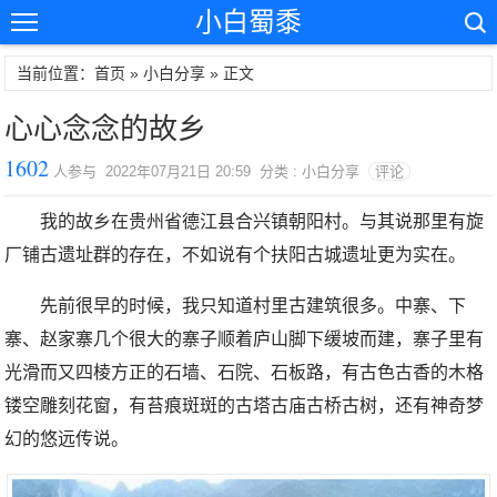
小白蜀黍
当前位置：首页 »
小白分享
» 正文
心心念念的故乡
1602
人参与 2022年07月21日 20:59 分类 : 小白分享
评论
我的故乡在贵州省德江县合兴镇朝阳村。与其说那里有旋
厂铺古遗址群的存在，不如说有个扶阳古城遗址更为实在。
先前很早的时候，我只知道村里古建筑很多。中寨、下
寨、赵家寨几个很大的寨子顺着庐山脚下缓坡而建，寨子里有
光滑而又四棱方正的石墙、石院、石板路，有古色古香的木格
镂空雕刻花窗，有苔痕斑斑的古塔古庙古桥古树，还有神奇梦
幻的悠远传说。