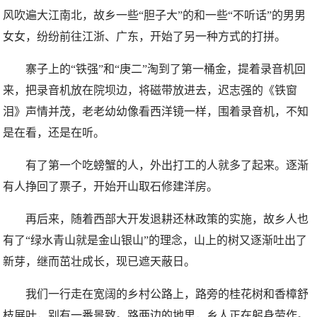
风吹遍大江南北，故乡一些“胆子大”的和一些“不听话”的男男
女女，纷纷前往江浙、广东，开始了另一种方式的打拼。
寨子上的“铁强”和“庚二”淘到了第一桶金，提着录音机回
来，把录音机放在院坝边，将磁带放进去，迟志强的《铁窗
泪》声情并茂，老老幼幼像看西洋镜一样，围着录音机，不知
是在看，还是在听。
有了第一个吃螃蟹的人，外出打工的人就多了起来。逐渐
有人挣回了票子，开始开山取石修建洋房。
再后来，随着西部大开发退耕还林政策的实施，故乡人也
有了“绿水青山就是金山银山”的理念，山上的树又逐渐吐出了
新芽，继而茁壮成长，现已遮天蔽日。
我们一行走在宽阔的乡村公路上，路旁的桂花树和香樟舒
枝展叶，别有一番景致。路两边的地里，乡人正在躬身劳作。