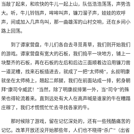
当敲了起来，和欢快的牛儿一起上山，队伍浩浩荡荡，声势浩
大。听，牛儿铃铛声，哞哞叫声，镰刀溜子声，娃娃的欢呼
声，间或加入几声鸟叫，那一曲雄浑的山村交响，还在乡间小
路上回荡。
到了谭家营盘，牛儿们各自去寻觅青草，我们则开始我们
的游戏。谭家营盘有宽大的石板，我们捣平一块地方，铺上一
块整齐的石板，再在石板的左后和后边三面顺着边沿用镰刀凿
一道泥槽，找来石板插进去，就成了一把“太师椅”，幺叔明康
就坐在太师椅上，翘起二郎腿，我们在前面站成一排，躬身朝
拜“康司令威武！”当然，除了明康叔排第一外，当“司令”的殊
荣也得轮流着来。直到远处有大人在高声喊是谁家的牛在糟蹋
庄稼了，我们才慌慌忙忙去寻找各家的牛。
那时候除了游戏，留在记忆深处的，还有一些残酷痛苦的
记忆。改革开放还没开始那些年，人们也不晓得“杀广”（出省