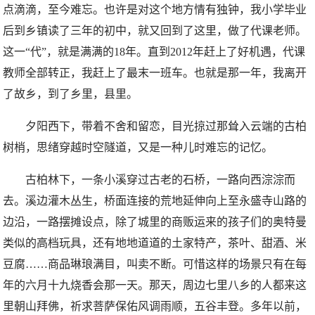
点滴滴，至今难忘。也许是对这个地方情有独钟，我小学毕业
后到乡镇读了三年的初中，就又回到了这里，做了代课老师。
这一“代”，就是满满的18年。直到2012年赶上了好机遇，代课
教师全部转正，我赶上了最末一班车。也就是那一年，我离开
了故乡，到了乡里，县里。
夕阳西下，带着不舍和留恋，目光掠过那耸入云端的古柏
树梢，思绪穿越时空隧道，又是一种儿时难忘的记忆。
古柏林下，一条小溪穿过古老的石桥，一路向西淙淙而
去。溪边灌木丛生，桥面连接的荒地延伸向上至永盛寺山路的
边沿，一路摆摊设点，除了城里的商贩运来的孩子们的奥特曼
类似的高档玩具，还有地地道道的土家特产，茶叶、甜酒、米
豆腐……商品琳琅满目，叫卖不断。可惜这样的场景只有在每
年的六月十九烧香会那一天。那天，周边七里八乡的人都来这
里朝山拜佛，祈求菩萨保佑风调雨顺，五谷丰登。多年以前，