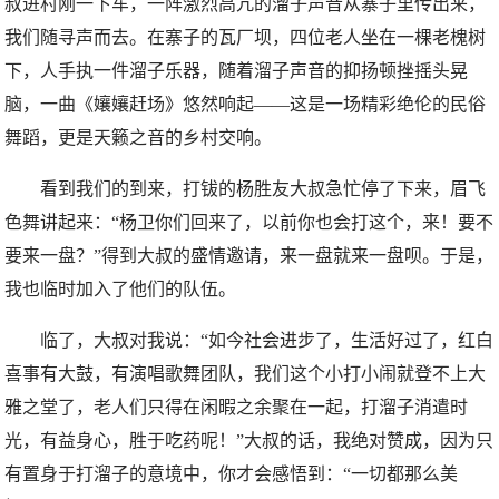
叔进村刚一下车，一阵激烈高亢的溜子声音从寨子里传出来，
我们随寻声而去。在寨子的瓦厂坝，四位老人坐在一棵老槐树
下，人手执一件溜子乐器，随着溜子声音的抑扬顿挫摇头晃
脑，一曲《孃孃赶场》悠然响起——这是一场精彩绝伦的民俗
舞蹈，更是天籁之音的乡村交响。
看到我们的到来，打钹的杨胜友大叔急忙停了下来，眉飞
色舞讲起来：“杨卫你们回来了，以前你也会打这个，来！要不
要来一盘？”得到大叔的盛情邀请，来一盘就来一盘呗。于是，
我也临时加入了他们的队伍。
临了，大叔对我说：“如今社会进步了，生活好过了，红白
喜事有大鼓，有演唱歌舞团队，我们这个小打小闹就登不上大
雅之堂了，老人们只得在闲暇之余聚在一起，打溜子消遣时
光，有益身心，胜于吃药呢！”大叔的话，我绝对赞成，因为只
有置身于打溜子的意境中，你才会感悟到：“一切都那么美