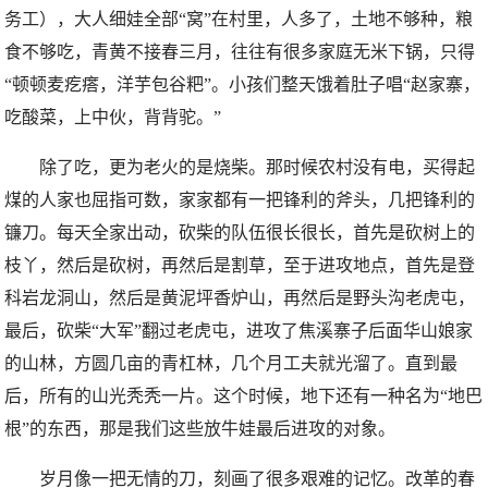
务工），大人细娃全部“窝”在村里，人多了，土地不够种，粮
食不够吃，青黄不接春三月，往往有很多家庭无米下锅，只得
“顿顿麦疙瘩，洋芋包谷粑”。小孩们整天饿着肚子唱“赵家寨，
吃酸菜，上中伙，背背驼。”
除了吃，更为老火的是烧柴。那时候农村没有电，买得起
煤的人家也屈指可数，家家都有一把锋利的斧头，几把锋利的
镰刀。每天全家出动，砍柴的队伍很长很长，首先是砍树上的
枝丫，然后是砍树，再然后是割草，至于进攻地点，首先是登
科岩龙洞山，然后是黄泥坪香炉山，再然后是野头沟老虎屯，
最后，砍柴“大军”翻过老虎屯，进攻了焦溪寨子后面华山娘家
的山林，方圆几亩的青杠林，几个月工夫就光溜了。直到最
后，所有的山光秃秃一片。这个时候，地下还有一种名为“地巴
根”的东西，那是我们这些放牛娃最后进攻的对象。
岁月像一把无情的刀，刻画了很多艰难的记忆。改革的春