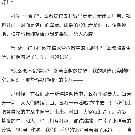
好！”
打完了”溜子”，幺叔提议去村野里走走。走出瓦厂坝，视
野开阔。对面是满山的翠绿。雨后的登科岩龙洞山，浓阴匝
地，槐花与杨柳絮偶尔飘来香味，沁人心脾！
“你还记得小时候在谭家营盘放牛的乐趣不？”幺叔触景生
情，好像勾起了很多儿时的记忆。
“怎么会不记得呢？”随着幺叔的提醒，我的思绪已穿越时
空，回到了那些“穿开裆裤”的岁月——
那时候，在我们那一群娃娃队伍中，幺叔年龄最大。每天
天一亮，大人们陆续上山，幺叔一声吆喝“放牛去了！”我们就
把各自家的牛从牛圈里赶出来。村口，大家就汇合了。静默了
整夜的牛，和人一样，相互打趣，蹦蹦跳跳，牛脖子上拴着的
铃铛，“叮当” 作响，我们把手里的镰刀当着溜子乐器，叮叮当