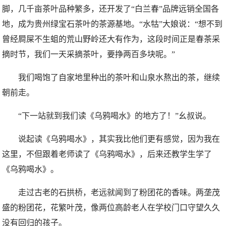
脚，几千亩茶叶品种繁多，还开发了“白兰春”品牌远销全国各
地，成为贵州绿宝石茶叶的茶源基地。“水牯”大娘说：“想不到
曾经屙屎不生蛆的荒山野岭还大有作为，这段时间正是春茶采
摘时节，我们一天采摘茶叶，要挣两百多块呢。”
我们喝饱了自家地里种出的茶叶和山泉水熬出的茶，继续
朝前走。
“下一站就到我们读《乌鸦喝水》的地方了！”幺叔说。
说起读《乌鸦喝水》，其实我比他们更有感觉，因为我在
这里，不但跟着老师读了《乌鸦喝水》，后来还教学生学了
《乌鸦喝水》。
走过古老的石拱桥，老远就闻到了粉团花的香味。两垄茂
盛的粉团花，花繁叶茂，像两位高龄老人在学校门口守望久久
没有回归的孩子。