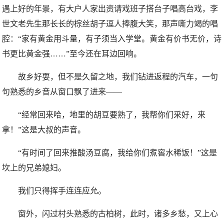
遇上好的年景，有大户人家出资请戏班子搭台子唱高台戏，李
世文老先生那长长的棕丝胡子逗人捧腹大笑，那声嘶力竭的唱
腔：“家有黄金用斗量，有子须当入学堂。黄金有价书无价，诗
书更比黄金强……”至今还在耳边回响。
故乡好耍，但不是久留之地，我们钻进返程的汽车，一句
句熟悉的乡音从窗口飘了进来——
“经常回来哈，地里的胡豆要熟了，我帮你们采好，来
拿！”这是大叔的声音。
“有时间了回来推酸汤豆腐，我给你们煮窖水稀饭！”这是
坎上的兄弟媳妇。
我们只得挥手连连应允。
窗外，闪过村头熟悉的古柏树，此时，诸多乡愁，又上心