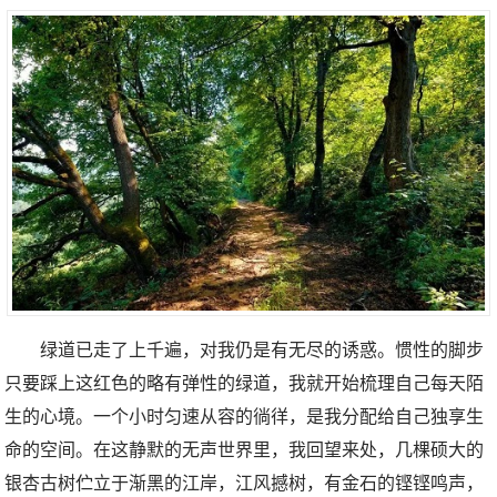
绿道已走了上千遍，对我仍是有无尽的诱惑。惯性的脚步
只要踩上这红色的略有弹性的绿道，我就开始梳理自己每天陌
生的心境。一个小时匀速从容的徜徉，是我分配给自己独享生
命的空间。在这静默的无声世界里，我回望来处，几棵硕大的
银杏古树伫立于渐黑的江岸，江风撼树，有金石的铿铿鸣声，