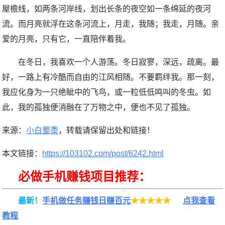
屋檐线，如两条河岸线，划出长条的夜空如一条绵延的夜河
流。而月亮就浮在这条河流上，月走，我随；我走，月随。亲
爱的月亮，只有它，一直陪伴着我。
在冬日，我喜欢一个人游荡。冬日寂寥，深远，疏离。最
好，一路上有冷酷而自由的江风相随。不要羁绊我。那一刻，
我应化身为一只绝眦中的飞鸟，或一粒低低鸣叫的冬虫。如
此，我的孤独便消融在了万物之中，便也不见了孤独。
来源：
小白蜀黍
，转载请保留出处和链接！
本文链接：
https://103102.com/post/6242.html
必做手机赚钱项目推荐：
最新！
手机做任务赚钱日赚百元
★★★★★
点我查看
教程