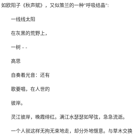
如欧阳子《秋声赋》，又似策兰的一种"呼吸结晶":
一线线太阳
在灰黑的荒野上，
一树﹣-
高思
自奏着光音：还有
歌要唱，在人世的
彼岸。
灵江彼岸，晚霞绯红。满江水瑟瑟如琴弦，急急流逝。
一个人就这样无拘无束地走，却分外地惬意。与草木交换