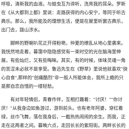
呼吸，清新我的血液。与蛙虫互为谛听，洗亮我的耳朵。罗新
在《从大都到上都》里说：走路获得的内心安宁，等同于听古
典乐。那么，我所能及的理想生活，便是在屋里听罢古典乐，
出门去，跋山涉水。
脚畔的野喇叭花正开得粉艳，仲夏的缭乱从地心里袭来。
我恍然地走着，暮霭中隐隐感觉有一束时空的光在脑海里伸
展，有些灿烂，又有些晦昧。其实，有的时候，体味灵魂一角
的苦涩未必就不是享受。鲁迅先生在《野草》里说他就喜欢"抉
心自食",那样的"创痛酷烈"非一般人所能体会，我所上瘾的只
是那自恋自惜的一缕轻愁。
有对年轻情侣，青春作伴，互相打趣着："讨厌！""你讨
厌！"从我身边如鱼游过，游到前头。也有老年阿婆，穿红着
绿，丝巾飞舞，落在我身后，一截热热闹闹的余生。而我，正
走在这两者之间。暮晚六点，走回长长的紫阳街。两畔长长的