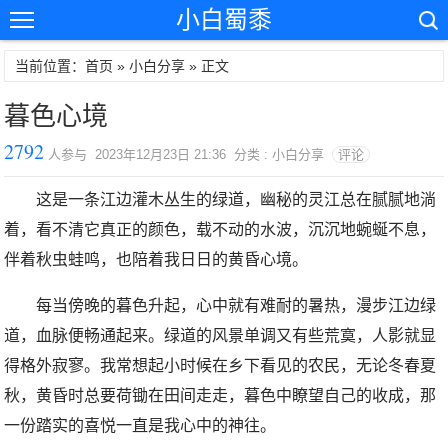
小白蜀黍
当前位置：首页 »
小白分享
» 正文
暮色心境
2792
人参与 2023年12月23日 21:36 分类 : 小白分享
评论
这是一条江边灌木丛生的绿道，幽秘的灵江总在腻腻地淌
着，看不清它真正的颜色，载不动的水波，沉沉地蜿蜒不息，
伴着秋虫蛙鸣，也陪着我日日的黄昏心境。
每当傍晚的暮色升起，心中就有难耐的暑热，漫步江边绿
道，血脉便畅通起来。绿道的风景单调又有些荒寞，人影就显
得格外寂寥。我常想起小时候在乡下看见的农民，无论冬春夏
秋，黄昏时总要荷锄在田间走走，暮色中瞭望自己的收成，那
一份踏实的喜悦一直是我心中的神往。