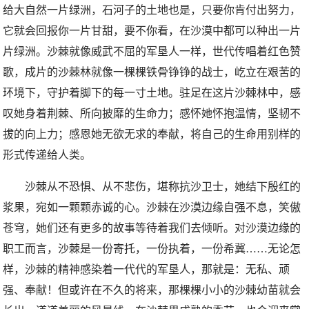
给大自然一片绿洲，石河子的土地也是，只要你肯付出努力，
它就会回报你一片甘甜，要不你看，在沙漠中都可以种出一片
片绿洲。沙棘就像威武不屈的军垦人一样，世代传唱着红色赞
歌，成片的沙棘林就像一棵棵铁骨铮铮的战士，屹立在艰苦的
环境下，守护着脚下的每一寸土地。驻足在这片沙棘林中，感
叹她身着荆棘、所向披靡的生命力；感怀她怀抱温情，坚韧不
拔的向上力；感恩她无欲无求的奉献，将自己的生命用别样的
形式传递给人类。
沙棘从不恐惧、从不悲伤，堪称抗沙卫士，她结下殷红的
浆果，宛如一颗颗赤诚的心。沙棘在沙漠边缘自强不息，笑傲
苍穹，她们还有更多的故事等待着我们去倾听。对沙漠边缘的
职工而言，沙棘是一份寄托，一份执着，一份希冀……无论怎
样，沙棘的精神感染着一代代的军垦人，那就是：无私、顽
强、奉献！但或许在不久的将来，那棵棵小小的沙棘幼苗就会