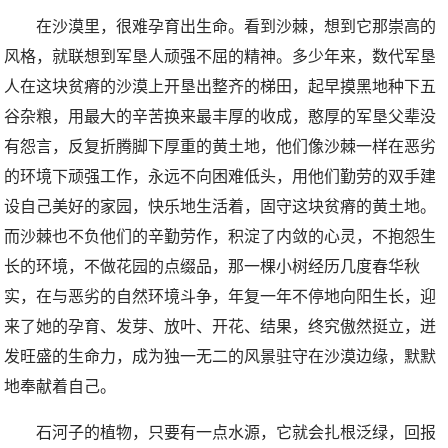
在沙漠里，很难孕育出生命。看到沙棘，想到它那崇高的
风格，就联想到军垦人顽强不屈的精神。多少年来，数代军垦
人在这块贫瘠的沙漠上开垦出整齐的梯田，起早摸黑地种下五
谷杂粮，用最大的辛苦换来最丰厚的收成，憨厚的军垦父辈没
有怨言，反复折腾脚下厚重的黄土地，他们像沙棘一样在恶劣
的环境下顽强工作，永远不向困难低头，用他们勤劳的双手建
设自己美好的家园，快乐地生活着，固守这块贫瘠的黄土地。
而沙棘也不负他们的辛勤劳作，积淀了内敛的心灵，不抱怨生
长的环境，不做花园的点缀品，那一棵小树经历几度春华秋
实，在与恶劣的自然环境斗争，年复一年不停地向阳生长，迎
来了她的孕育、发芽、放叶、开花、结果，终究傲然挺立，迸
发旺盛的生命力，成为独一无二的风景驻守在沙漠边缘，默默
地奉献着自己。
石河子的植物，只要有一点水源，它就会扎根泛绿，回报