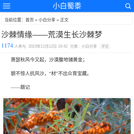
小白蜀黍
当前位置：首页 »
小白分享
» 正文
沙棘情缘——荒漠生长沙棘梦
1174
人参与 2023年11月12日 19:42 分类 : 小白分享
评论
萧瑟秋风今又起，沙漠腹地铺黄金；
貌不惊人抗风沙，“材”不出众育宝藏。
——题记