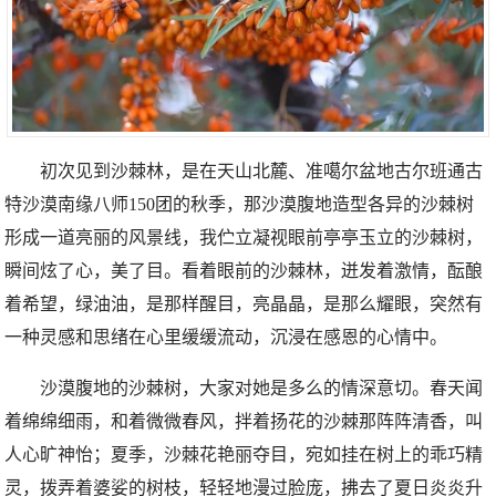
初次见到沙棘林，是在天山北麓、准噶尔盆地古尔班通古
特沙漠南缘八师150团的秋季，那沙漠腹地造型各异的沙棘树
形成一道亮丽的风景线，我伫立凝视眼前亭亭玉立的沙棘树，
瞬间炫了心，美了目。看着眼前的沙棘林，迸发着激情，酝酿
着希望，绿油油，是那样醒目，亮晶晶，是那么耀眼，突然有
一种灵感和思绪在心里缓缓流动，沉浸在感恩的心情中。
沙漠腹地的沙棘树，大家对她是多么的情深意切。春天闻
着绵绵细雨，和着微微春风，拌着扬花的沙棘那阵阵清香，叫
人心旷神怡；夏季，沙棘花艳丽夺目，宛如挂在树上的乖巧精
灵，拨弄着婆娑的树枝，轻轻地漫过脸庞，拂去了夏日炎炎升