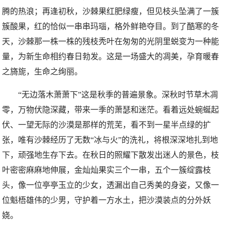
腾的热浪；再逢初秋，沙棘果红肥绿瘦，但见枝头坠满了一簇
簇酸果，红的恰似一串串玛瑙，格外鲜艳夺目。到了酷寒的冬
天，沙棘那一株一株的残枝秃叶在匆匆的光阴里蜕变为一种能
量，为新生命相约春日勃发。这是一场盛大的凋美，孕育暖春
之旖旎，生命之绚丽。
“无边落木萧萧下”这是秋季的普遍景象。深秋时节草木凋
零，万物伏隐深藏，带来一季的萧瑟和迷茫。看着远处蜿蜒起
伏、一望无际的沙漠是那样的荒芜，看不到一星半点绿的扩
张，唯有沙棘经历了无数“冰与火”的洗礼，将根深深地扎到地
下，顽强地生存下去。在秋日的照耀下散发出迷人的景色，枝
叶密密麻麻地伸展，金灿灿果实三个一串，五个一簇绽露枝
头，像一位亭亭玉立的少女，透漏出自己秀美的身姿，又像一
位魁梧雄伟的少男，守护着一方水土，把沙漠装点的分外妖
娆。