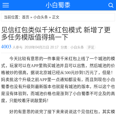
小白蜀黍
当前位置：首页 »
小白头条
» 正文
见信红包类似千米红包模式 新增了更
多任务模版值得搞一下
4003
人参与 2018年04月21日 20:17 分类 : 小白头条
评论
今天比较有意思的一件事是
千米红包
上线了一个城池的模
式，玩家可以在APP里购买城池并且可以出售，然后城池的价
格被炒的很高，据说北京城已经从500元炒到5万元了，但是！
妈卖批这个升级之前APP里一点通知都没有，而且到现在小白
蜀黍也没有升级到最新版本也就是有城池的版本，
所以这个也
是没有体验到，
而城池价格也是涨到了小白蜀黍不可企及的高
度，只能咬着牙说敲里妈！
好的有意思的说完了接下来来说说这个见信红包，其实模