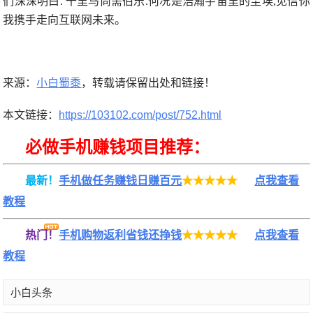
们深深明白. 千里马尚需伯乐.何况是浩瀚宇宙里的尘埃,见信你
我携手走向互联网未来。
来源：
小白蜀黍
，转载请保留出处和链接！
本文链接：
https://103102.com/post/752.html
必做手机赚钱项目推荐：
最新！
手机做任务赚钱日赚百元
★★★★★
点我查看
教程
热门！
手机购物返利省钱还挣钱
★★★★★
点我查看
教程
小白头条