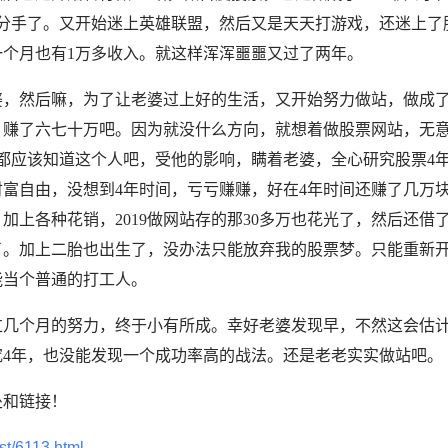
友分手了。又开始迷上英雄联盟，然后又是天天打游戏，还迷上了股
个月也有1万多收入。就这样浑浑噩噩又过了两年。
老婆，然后嘛，为了让老婆过上好的生活，又开始努力做站，做成了
的，赚了六七十万吧。因为就没什么方向，就想着做股票网站，无
的都应该知道这个人吧，受他的影响，瞒着老婆，全心研究股票4
富自由，没想到4年时间，亏亏赚赚，好在4年时间还赚了几万
上各种花销，2019做网站存的那30多万也花光了，然后还借了
了。加上二胎也出生了，没办法只能放弃我的股票梦。只能重新
能当个普通的打工人。
过几个月的努力，终于小有所成。幸好老婆发现早，不然这会估
究4年，也没能发现一个成功率高的战法。还是老老实实做站吧。
处和链接！
st/6113.html