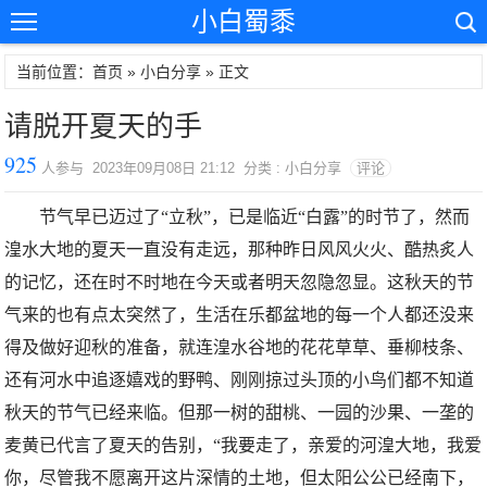
小白蜀黍
当前位置：首页 »
小白分享
» 正文
请脱开夏天的手
925
人参与 2023年09月08日 21:12 分类 : 小白分享
评论
节气早已迈过了“立秋”，已是临近“白露”的时节了，然而
湟水大地的夏天一直没有走远，那种昨日风风火火、酷热炙人
的记忆，还在时不时地在今天或者明天忽隐忽显。这秋天的节
气来的也有点太突然了，生活在乐都盆地的每一个人都还没来
得及做好迎秋的准备，就连湟水谷地的花花草草、垂柳枝条、
还有河水中追逐嬉戏的野鸭、刚刚掠过头顶的小鸟们都不知道
秋天的节气已经来临。但那一树的甜桃、一园的沙果、一垄的
麦黄已代言了夏天的告别，“我要走了，亲爱的河湟大地，我爱
你，尽管我不愿离开这片深情的土地，但太阳公公已经南下，