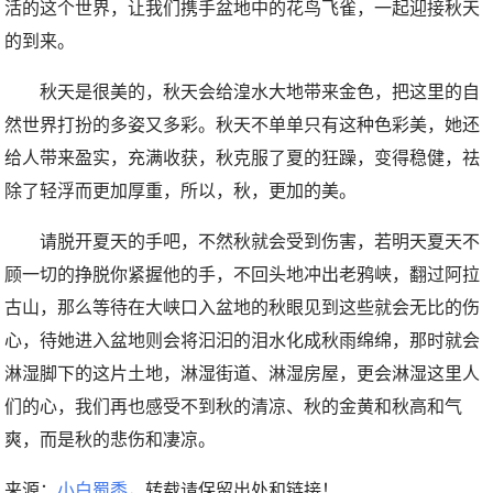
活的这个世界，让我们携手盆地中的花鸟飞雀，一起迎接秋天
的到来。
秋天是很美的，秋天会给湟水大地带来金色，把这里的自
然世界打扮的多姿又多彩。秋天不单单只有这种色彩美，她还
给人带来盈实，充满收获，秋克服了夏的狂躁，变得稳健，祛
除了轻浮而更加厚重，所以，秋，更加的美。
请脱开夏天的手吧，不然秋就会受到伤害，若明天夏天不
顾一切的挣脱你紧握他的手，不回头地冲出老鸦峡，翻过阿拉
古山，那么等待在大峡口入盆地的秋眼见到这些就会无比的伤
心，待她进入盆地则会将汩汩的泪水化成秋雨绵绵，那时就会
淋湿脚下的这片土地，淋湿街道、淋湿房屋，更会淋湿这里人
们的心，我们再也感受不到秋的清凉、秋的金黄和秋高和气
爽，而是秋的悲伤和凄凉。
来源：
小白蜀黍
，转载请保留出处和链接！