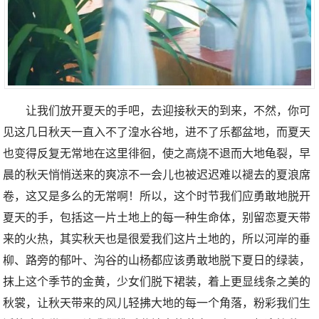
让我们放开夏天的手吧，去迎接秋天的到来，不然，你可
见这几日秋天一直入不了湟水谷地，进不了乐都盆地，而夏天
也变得反复无常地在这里徘徊，使之高烧不退而大地龟裂，早
晨的秋天悄悄送来的爽凉不一会儿也被迟迟难以褪去的夏浪席
卷，这又是多么的无常啊！所以，这个时节我们应勇敢地脱开
夏天的手，包括这一片土地上的每一种生命体，别留恋夏天带
来的火热，其实秋天也是很爱我们这片土地的，所以河岸的垂
柳、路旁的郁叶、沟谷的山杨都应该勇敢地脱下夏日的绿装，
抹上这个季节的金黄，少女们脱下裙装，着上更显线条之美的
秋裳，让秋天带来的风儿轻拂大地的每一个角落，粉彩我们生