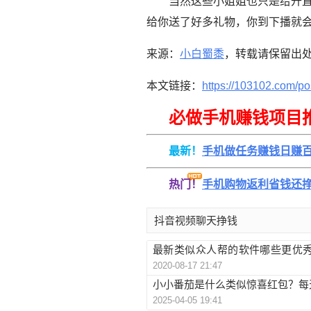
当然这些小姐姐也只是给开
给你送了好多礼物，你到下播就
来源：
小白蜀黍
，转载请保留出
本文链接：
https://103102.com/po
必做手机赚钱项目
最新！
手机做任务赚钱日赚
热门！
手机购物返利省钱还
抖音视频聊天挣钱
最新类似众人帮的软件哪些更优
2020-08-17 21:47
这些
小小番茄是什么类似惊喜红包？每天
2025-04-05 19:41