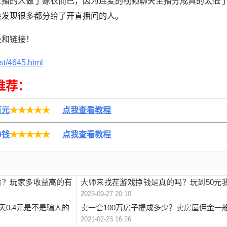
直播的人做了嫁衣而已，因为连麦的视频聊天主播分成真的太低
会发现很多都分给了开直播间的人。
处和链接！
st/4645.html
推荐：
百元
★★★★★
点我查看教程
挣钱
★★★★★
点我查看教程
秀？玩家多收益高的有
大师来找茬游戏挣钱是真的吗？玩到50元
2023-09-27 20:10
茬
0.4元是不是骗人的
卖一套100万房子提成多少？卖房屋佣金一
2021-02-23 16:26