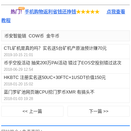
热门！
手机购物返利省钱还挣钱
★★★★★
点我查看
教程
币安智能链
COW币
金牛币
CTL矿机是真的吗？实名送5台矿机产原油预计赚70元
2019-10-15 21:01
币乎空投活动 抽奖200万PAI活动 错过了EOS空投别错过这次
2018-06-29 12:54
HKBTC 注册实名送50UC+30FTC+1USDT价值150元
2018-01-20 15:02
蓝门罗矿池网页端CPU挖门罗币XMR 有搞头不
2018-01-03 19:28
<< 上一篇
下一篇 >>