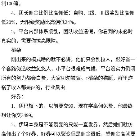
制100笔。
4、团长佣金比例比高佣低：自购、I级、Ⅱ级奖励比高佣
低20%，无限级奖励比高佣低24%。
5，平台内部体系凌乱，团队收益造假，你看到的未必时
真实的，需要你擦亮眼睛。
桃朵
刚出来的模式啥的就不必讲，他们只会乱拉人，跟好省一
个套路伪造收益忽悠人，小平台很难成气候，平台没实力倒闭
所有的努力都会白费，大家切勿被骗。↑桃朵的猫腻，群里炸
锅了收入都是ps的，行业臭虫
好券：
1、伊玛旗下的，以前要交99，现在学高佣免费，他最终
想让你交3499。
2、伊玛本身是不能裂变的只能一直发券，然后她们就仿
高佣出了个好券，好券可以裂变但是佣金很低，想佣金高就要