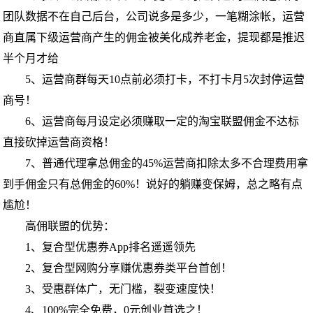
团队数据不在自己后台，公司说多是多少，一笔糊涂帐，运营
商直属下级运营商产生的佣金被美化成养老金，提现都是推迟
半个月才给
5、运营商群每天10点前必须打卡，不打卡月5次封停运营
商号！
6、运营商每月设定必须赚取一定的淘宝联盟佣金不达标
直接砍掉运营商资格！
7、普通代理拿总佣金的45%运营商扣除太多不合理费用拿
到手佣金只有总佣金的60%！说好的躺赚变保姆，总之略有点
尴尬！
高佣联盟的优势：
1、复合型优惠券App排名遥遥领先
2、复合型网购分享赚优惠券类平台首创！
3、受惠群体广，无门槛，裂变速度快！
4、100%完全免费，0元创业首选之！