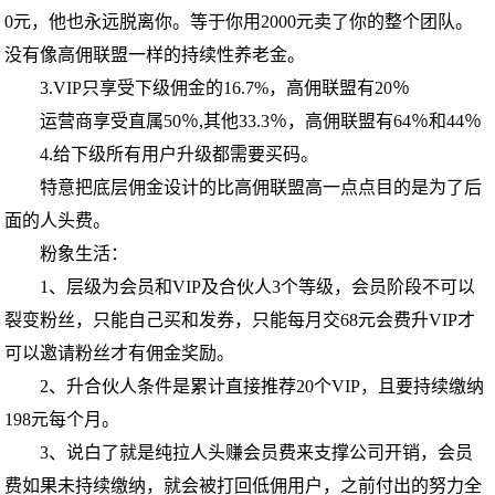
0元，他也永远脱离你。等于你用2000元卖了你的整个团队。
没有像高佣联盟一样的持续性养老金。
3.VIP只享受下级佣金的16.7%，高佣联盟有20％
运营商享受直属50％,其他33.3％，高佣联盟有64％和44％
4.给下级所有用户升级都需要买码。
特意把底层佣金设计的比高佣联盟高一点点目的是为了后
面的人头费。
粉象生活：
1、层级为会员和VIP及合伙人3个等级，会员阶段不可以
裂变粉丝，只能自己买和发券，只能每月交68元会费升VIP才
可以邀请粉丝才有佣金奖励。
2、升合伙人条件是累计直接推荐20个VIP，且要持续缴纳
198元每个月。
3、说白了就是纯拉人头赚会员费来支撑公司开销，会员
费如果未持续缴纳，就会被打回低佣用户，之前付出的努力全