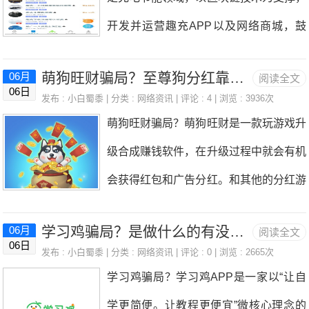
本着娱乐共享，收益共享的原则，用户在
提现会不会到账？小编今天就接到很多小
戏消遣还可以，挣钱的话很不靠谱。对于
开发并运营趣充APP以及网络商城，鼓
玩游戏的同时产生的广告收益平台将与用
伙伴这些提问，下面我来给大家介绍一
有完整套路的项
励全民关注用电安全、节能省电。参与节
户共享。合成鱼之后可以把鱼放到鱼塘生
下。欢乐果园是真的吗？是真的，在首页
萌狗旺财骗局？至尊狗分红靠谱吗能提现到账不
06月
阅读全文
能省电公益的创新型公司。趣充APP基
产金币，等级越高的鱼生产金币的速度也
06日
点击浇水按钮，对果树进行浇水，到一定
发布 :
小白蜀黍
| 分类 :
网络资讯
| 评论 : 4 | 浏览 : 3936次
于区块链技术为底层，以用电安全、节能
就会越快。可以通过观看视频免费获得钻
萌狗旺财骗局？萌狗旺财是一款玩游戏升
的程度果树就会升级，升级的时候可以领
省电为理念，糖豆为激励，让用户也可以
石，钻石可以用来购买鱼食给鱼投食，也
级合成赚钱软件，在升级过程中就会有机
取限时如意果，可以获得一定时间的现金
赚到钱。推荐大家通过任务悬赏软件注
可以进行加速成长，还能玩游戏领取工
会获得红包和广告分红。和其他的分红游
收益。水滴不够用的时候可以通过领水滴
册，可以多赚5元钱，比如趣闲赚里的任
资。玩游戏获得大量
戏赚钱软件是差不多的玩法，主要就是通
和高额水滴来获取，有了更多的水滴就能
务，单价基本在5元以上趣闲赚注册：点
学习鸡骗局？是做什么的有没有套路能长久吗
06月
阅读全文
过玩游戏看视频赚红包，如果有能力的话
让果树款成长升级，在首页也能点击水滴
06日
我注册或者手机扫描下方二维码注册（1
发布 :
小白蜀黍
| 分类 :
网络资讯
| 评论 : 0 | 浏览 : 2665次
邀请好友玩游戏就可以赚得比较多了。这
进行水滴收取。抽奖活动还能抽到水滴和
学习鸡骗局？学习鸡APP是一家以“让自
元即可提现）进入趣闲赚后点击任务大
款游戏也有很多的人在玩，可能有效小伙
能量值，能力值可以通过福利频道获取，
学更简便。让教程更便宜”微核心理念的
厅，搜索“趣充”，就会出现相应的任务