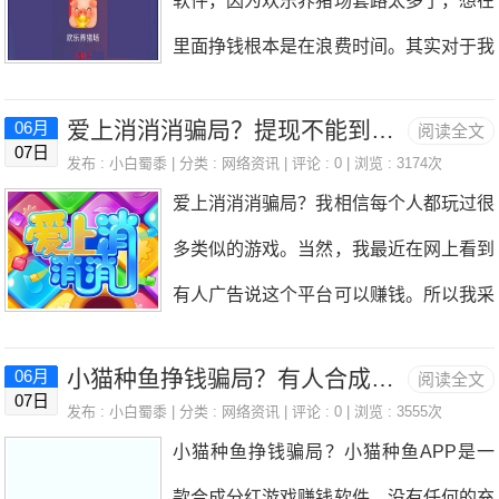
软件，因为欢乐养猪场套路太多了，想在
所谓大力出奇迹嘛，后面又加大了投入，
里面挣钱根本是在浪费时间。其实对于我
现在恒生科技指数从6600点降到5000点
们普通老百姓来说，你的广告打出去了，
了，小白蜀黍的裤衩子都要亏没了，就算
爱上消消消骗局？提现不能到账是怎么回事有人知道吗
06月
阅读全文
虽然有夸张的成分在里面，但是我们也没
07日
是仇人，知道小白蜀黍买的是恒生科技指
发布 :
小白蜀黍
| 分类 :
网络资讯
| 评论 : 0 | 浏览 : 3174次
有那么脑残的想着吃个饭的时间就赚个几
爱上消消消骗局？我相信每个人都玩过很
数，应该也可以释怀了。再说说网站吧，
十块钱按，睡一觉起来就赚个几百块钱
多类似的游戏。当然，我最近在网上看到
网站实在是没有了昔日的辉煌，哪些随随
啊，我们只想使用手机免费赚钱，我们普
有人广告说这个平台可以赚钱。所以我采
便便写点文章就能获得流量的时代不复存
通人的要求真的不高，只要能够达到1天
取了一种好奇的态度，并亲自进行了测
在了。现在的这些小网站，除非细分领域
10-30元就行。但是欢乐养猪场是如何对
小猫种鱼挣钱骗局？有人合成过分红鱼吗提现靠谱不
06月
阅读全文
试。结果显示是这样的。说实话，爱上消
的佼佼者，其他都很难被搜索推荐到前面
07日
待我们的？虽然他是能够赚钱，但是一天
发布 :
小白蜀黍
| 分类 :
网络资讯
| 评论 : 0 | 浏览 : 3555次
消消平台的水还是很深的。与一些0.3元
的页面，获得的流量也少的可怜，所以翻
小猫种鱼挣钱骗局？小猫种鱼APP是一
玩个五六个小时，赚个一块钱？看了我不
的项目相比，情况更糟，因为你需要第一
看很多收藏的网站，基本都关闭或者转型
款合成分红游戏赚钱软件，没有任何的充