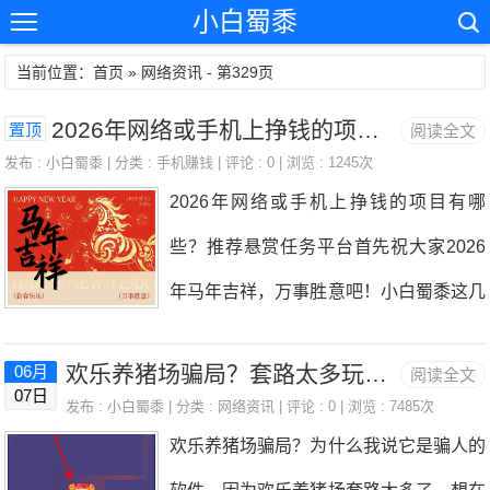
小白蜀黍
当前位置：首页 » 网络资讯 - 第329页
2026年网络或手机上挣钱的项目有哪些？推荐悬赏任务平台
置顶
阅读全文
发布 :
小白蜀黍
| 分类 :
手机赚钱
| 评论 : 0 | 浏览 : 1245次
2026年网络或手机上挣钱的项目有哪
些？推荐悬赏任务平台首先祝大家2026
年马年吉祥，万事胜意吧！小白蜀黍这几
年都没怎么出现，因为大多数的时间都在
欢乐养猪场骗局？套路太多玩到75元也提现不了
06月
阅读全文
上班，空闲的很多时间都在砍传奇，投资
07日
发布 :
小白蜀黍
| 分类 :
网络资讯
| 评论 : 0 | 浏览 : 7485次
的话也有参与，买了香港恒生科技指数基
欢乐养猪场骗局？为什么我说它是骗人的
金，指数从3000点涨到6000点赚了点。