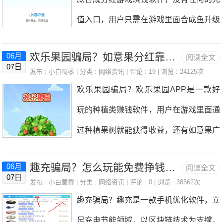
知道多少广告了，至少为了获得福气值，
次登录5天才能提取现金。对许多人来
了。那些网络上或者手机上挣钱的项目，
值入口，用户只需在游戏里面合成鱼升级
我看广告一个接着一个，而这个广告的收
说，这是浪费时间。同时，我正在考虑取
现
就能赚到收益，还有玩游戏赚钱和悬赏任
益不属于我们，我们得到的仅仅是能够购
钱，我必须有100元的钱。那么，用100
欢乐果园骗局？如意果分红靠谱吗有没有风险
06月
阅读全文
务可以赚现金。玩法还是比较新颖的，那
买小猪的福气值。而这里的福气值不等于
07日
元赚钱容易吗？我相信很多人都想知道，
发布 :
小白蜀黍
| 分类 :
网络资讯
| 评论 : 19 | 浏览 : 24125次
么赚钱是真的吗？分红是真的吗？能不能
金币，而金币可以兑换成福气值和现金，
欢乐果园骗局？欢乐果园APP是一款好
事实上，为了吸引你在最初的几个层次
提现到账？很多刚接触这款软件的小伙伴
大家有没有发现，一头1级小猪你购买的
玩的种植类赚钱软件，用户在游戏里面通
玩，这个平台给了你很好的收入。每个关
都会有这样的疑问，小编今天对这款软件
时候假如是1000福气值，购买第二头的
过种植果树就能获得收益，还有如意果广
卡可以赚2元左右，但后面是几分钱。因
进行了评测，下面给大家介绍一下。小猫
时候就是20
告分红的玩法。每天通过给果树浇水，果
此，常规是满的，如果你想赚100元钱，
种鱼赚钱是真的吗？是真的，用户可以通
趣充骗局？怎么玩能免费挣钱糖豆怎么交易变现？
06月
阅读全文
树就会不断的成长，升级的时候可以获得
你仍然不知道你是否想幸运。另外，如果
07日
过种鱼游戏和做任务玩游戏任务来赚钱。
发布 :
小白蜀黍
| 分类 :
网络资讯
| 评论 : 0 | 浏览 : 38562次
随机时间的限时如意果。赚钱方法还是比
你搜索一下的话，会发现有很多人在说爱
趣充骗局？趣充是一款手机优化软件，立
小猫种鱼是一款有趣的娱乐性质小游戏，
较简单的，但是真的是可以赚到钱的吗？
上消消消提现不到账，所以总的来说玩游
足充电节能领域，以区块链技术为支撑，