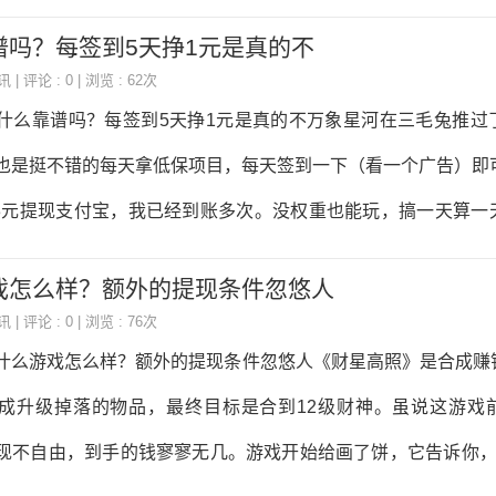
个软件只要你赚到了就能直接拿到，没有任何
元，第5关提现0.2元，第10关提现0.12元。按照玩法指引，
谱吗？每签到5天挣1元是真的不
关了，这三次的小金额确实能提现。不过，赚四毛钱，加起来是
讯
| 评论 : 0 | 浏览 : 62次
后面说第15关提现500元，第35关提现700元。实测发现，从
什么靠谱吗？每签到5天挣1元是真的不万象星河在三毛兔推过
定失败。然后游戏会说“再过10关可重新提现”，等过完了，又被
也是挺不错的每天拿低保项目，每天签到一下（看一个广告）即可获得
种套路，小编揭秘过无数遍了。它这个所谓的“30级”，是一个看
.3元提现支付宝，我已经到账多次。没权重也能玩，搞一天算一
等级。所以，游戏内，500元这种大
载APP，微信登陆，首页每天签到。如果你连续签到5天就是3000
戏怎么样？额外的提现条件忽悠人
0+3000=1.05元，如果你中断了，又从第1天3000积分（0.3元）
讯
| 评论 : 0 | 浏览 : 76次
宝，要审核后到账。越来越多的人想用手机赚钱来补贴生活，遇
什么游戏怎么样？额外的提现条件忽悠人《财星高照》是合成赚
仅浪费时间和精力，却一无所获，这里给大家分享一款实打实
成升级掉落的物品，最终目标是合到12级财神。虽说这游戏
推荐趣闲赚趣闲赚注册：点我注册或者手机扫描下方二维码注册（
现不自由，到手的钱寥寥无几。游戏开始给画了饼，它告诉你，
微信零钱）这个软件