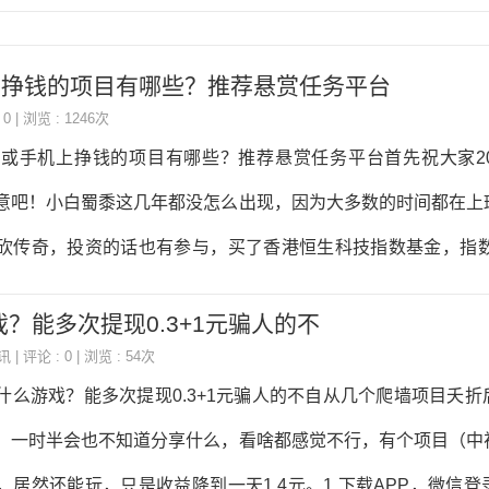
机上挣钱的项目有哪些？推荐悬赏任务平台
 0 | 浏览 : 1246次
网络或手机上挣钱的项目有哪些？推荐悬赏任务平台首先祝大家20
意吧！小白蜀黍这几年都没怎么出现，因为大多数的时间都在上
砍传奇，投资的话也有参与，买了香港恒生科技指数基金，指数从
点赚了点。所谓大力出奇迹嘛，后面又加大了投入，现在恒生科技指
？能多次提现0.3+1元骗人的不
0点了，小白蜀黍的裤衩子都要亏没了，就算是仇人，知道小白蜀
讯
| 评论 : 0 | 浏览 : 54次
应该也可以释怀了。再说说网站吧，网站实在是没有了昔日的辉
什么游戏？能多次提现0.3+1元骗人的不自从几个爬墙项目夭折
章就能获得流量的时代不复存在了。现在的这些小网站，除非细
，一时半会也不知道分享什么，看啥都感觉不行，有个项目（中
很难被搜索推荐到前面的页面，获得的流量也少的可怜，所以翻
，居然还能玩，只是收益降到一天1.4元。1.下载APP，微信