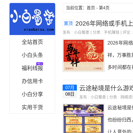
当前位置：首页 - 第4页
2026年网络或手
置顶
发布 :
小白蜀黍
| 分类 :
手机赚钱
| 评论 :
全站首页
2026年
小白头条
祥，万事胜
多时间都在
福利线报
到6000
办信用卡
云途秘境是什么游戏
07月
降到500
小白分享
08日
发布 :
小白蜀黍
| 分类 :
网络资
科技指数，
实用干货
云途秘境是
便便写点文
也纷纷归西
者，其他都
让人意外的