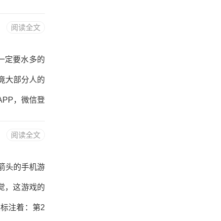
再去多多福利
阅读全文
的人想用手机赚
，这里给大家
一定要水多的
或者手机扫描
竟大部分人的
了就能直接拿
PP，微信登
。3.可提7次
阅读全文
欢乐夺宝”消耗
软件，最后不
箭头的手机游
吧。给大家推
觉，这游戏的
5元秒到账微
标注着：第2