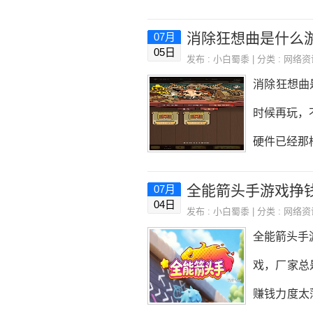
软件吧。给
手机号一键
消除狂想曲是什么游
07月
那提现（1
05日
发布 :
小白蜀黍
| 分类 :
网络资
钱来补贴生
消除狂想曲
分享一款实
时候再玩，
下方二维码
硬件已经那
到，没有任
录，实名要和
全能箭头手游戏挣
07月
0.3元，
04日
发布 :
小白蜀黍
| 分类 :
网络资
430万拿
全能箭头手
仅浪费时间
戏，厂家总
荐趣闲赚趣
赚钱力度太