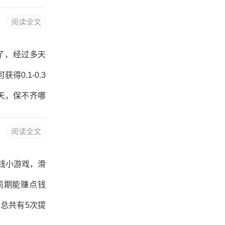
不让箭头互相碰
阅读全文
四毛钱左右。
500元开始，
了，经过多天
要求必须升到
0.1-0.3
似容易，实则根
天，保不齐哪
+1000+1
阅读全文
开始。最低0.3
到不靠谱的软
钱小游戏，滑
能赚钱的软件
前期能赚点钱
登录就送0.
总共有5次提