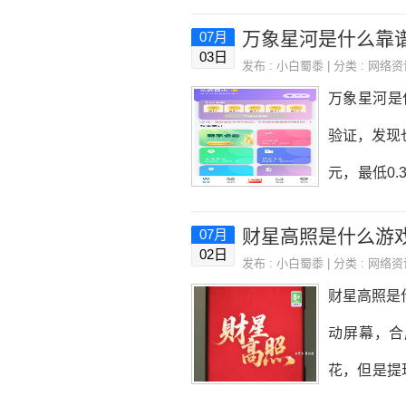
信零钱）这
关提现0.1
万象星河是什么靠
07月
到，顺利过
03日
发布 :
小白蜀黍
| 分类 :
网络资
关键是，游戏
万象星河是
申请提现必
验证，发现
30级。这
元，最低0
本升不到的
天又黄了。下
财星高照是什么游
07月
500+200
02日
发布 :
小白蜀黍
| 分类 :
网络资
元提现支付
财星高照是
件，最后不
动屏幕，合
吧。给大家
花，但是提
5元秒到账