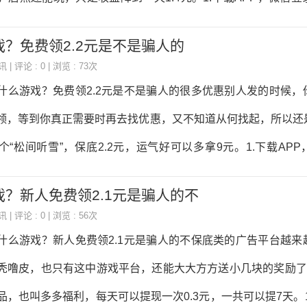
都关闭或者转型了。那些网络上或者手机上挣钱的项目，现
按提示玩下。2.进“星座幻境”或者“王者遗迹”开自动打，在“任
？免费领2.2元是不是骗人的
可提现，在“福利”-金币兑换（可提7次0.3元）-至尊卡兑换（1
讯
| 评论 : 0 | 浏览 : 73次
！越来越多的人想用手机赚钱来补贴生活，遇到不靠谱的软件，
什么游戏？免费领2.2元是不是骗人的很多优惠别人发的时候，
，却一无所获，这里给大家分享一款实打实能赚钱的软件吧。给
领，等到你真正需要时再去找优惠，又不知道从何找起，所以还
册：点我注册或者手机扫描下方二维码注册（登录就送0.5元
个“松间听雪”，保底2.2元，运气好可以多拿9元。1.下载AP
件只要你赚到了就能直接拿到，没有任
箱里截图账号和密码保存下），实名要和支付宝一致。2.进默
？新人免费领2.1元是骗人的不
”领取奖励。3.多打一会，“多多福利”里才会出现权益卡兑换。4
讯
| 评论 : 0 | 浏览 : 56次
，每天一次0.3元，共7次，秒到支付宝！有时间的继续挂那打，在
什么游戏？新人免费领2.1元是骗人的不保底类的广告平台越来
30万，上了榜，可拿9元。越来越多的人想用手机赚钱来补贴生
秃噜皮，也只有这中游戏平台，还能大大方方送小几块的奖励了，
最后不仅浪费时间和精力，却一无所获，这里给大家分享一款实
品，也叫多多福利，每天可以提现一次0.3元，一共可以提7天。1