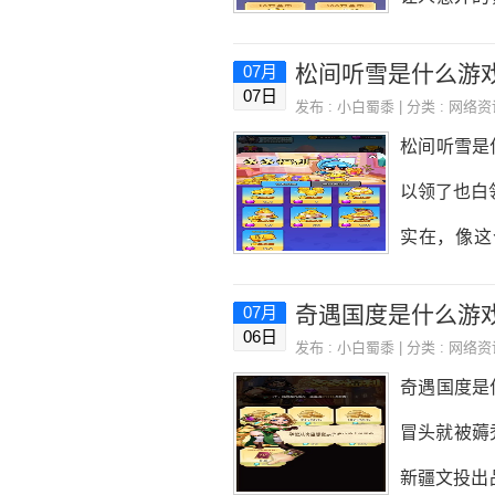
网站，基本
支付宝一致，
松间听雪是什么游戏
07月
励。3.贝壳
07日
发布 :
小白蜀黍
| 分类 :
网络资
秒到支付宝
松间听雪是
时间和精力
以领了也白
赚趣闲赚注
实在，像这
钱）这个软
（最好在邮
奇遇国度是什么游戏
07月
打，在“任务
06日
发布 :
小白蜀黍
| 分类 :
网络资
奖励0.1元
奇遇国度是
害值达到4
冒头就被薅
谱的软件，
新疆文投出