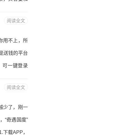
务”领取贝壳奖
阅读全文
元也是7次），
最后不仅浪费
你用不上，所
大家推荐趣闲
是送钱的平台
秒到账微信零
P，可一键登录
认房间开自动
阅读全文
.绑定支付宝时
“谁与争锋”伤
越少了，刚一
活，遇到不靠
“奇遇国度”
打实能赚钱的
.下载APP，