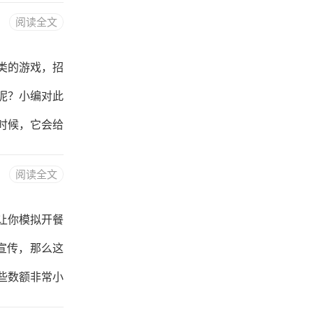
分钱的小打小
阅读全文
真的能赚钱提
你能把你累积
类的游戏，招
数量合够了，
呢？小编对此
了额外的提现
时候，它会给
升至30级
级，再各赚一
阅读全文
励越来越多，
路。等你辛辛
让你模拟开餐
止作弊，需要
宣传，那么这
励金额达到1
些数额非常小
的一个
完成了招待食