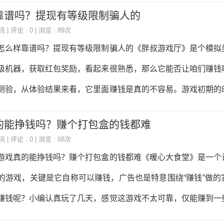
的机会。前面4次，合成的财神数量够了，都是只能提一毛几
靠谱吗？提现有等级限制骗人的
水都不够，根本不解渴。这几毛钱的作用，是让你相信，这游戏
讯
| 评论 : 0 | 浏览 : 89次
狠招在第5次，也就是所谓的“全额提现”。游戏宣称，这一次，
怎么样靠谱吗？提现有等级限制骗人的《胖叔游戏厅》是个模拟
都拿走。这个承诺，听起来简直不要太美好。但等你真的把财神
级机器，获取红包奖励，看起来很熟悉，那么它能否让咱们赚钱
耍赖了。它会告诉你，你给平台带来的收益太低了。然后，出现
测验，从体验结果来看，它里面赚钱是真的不容易。游戏初期的
就是让你回到游戏里，继续合成，继续看视频，最后看到你的账号
，让你先尝尝赚钱的滋味。店铺升到2级，能赚一毛。3级、5
的能挣钱吗？赚个打包盒的钱都难
浸在这种“赚钱”的错觉里，游戏就开始给你画大饼了。它给的奖
讯
| 评论 : 0 | 浏览 : 68次
地方标注着“店铺8级，全额提现”。这个承诺是游戏里最大的套
游戏真的能挣钱吗？赚个打包盒的钱都难《暖心大食堂》是一个
肝到8级，以为可以满载而归了，系统突然跳出来。说是为了防
的游戏，关键是它自称可以赚钱，广告也是特意围绕“赚钱”做的
验证条件。这三个条件，一个比一个离谱。第一个：累积的奖
赚钱呢？小编认真玩了几天，感觉这游戏不太可靠，仅能赚到一
：连续登录7天，并且每天解锁20个新设施。第三个，也是最坑
天，小编就说说游戏的套路。进了游戏，食客们点餐，你上菜。