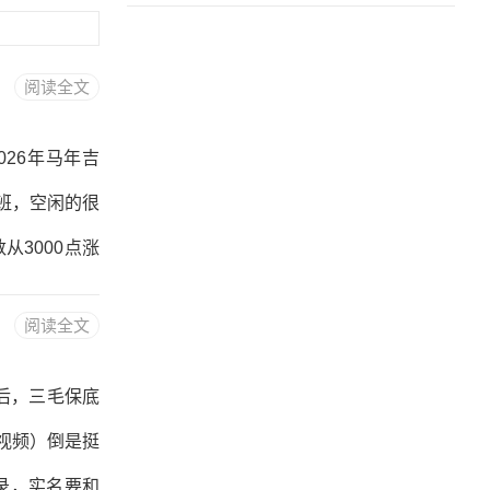
阅读全文
26年马年吉
班，空闲的很
3000点涨
数从6600点
阅读全文
黍买的是恒生
煌，哪些随随
后，三毛保底
分领域的佼佼
视频）倒是挺
看很多收藏的
登录，实名要和