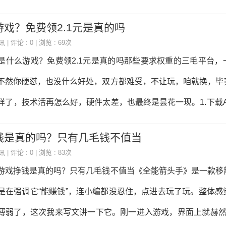
大家推荐趣闲赚趣闲赚注册：点我注册
登陆，进默认房间开自动打，在“任务”领取奖励。2.多打一会，
戏？免费领2.1元是真的吗
钻=1元）。3.每天一次0.3元，共7次，秒到支付宝！越来越多
讯
| 评论 : 0 | 浏览 : 69次
活，遇到不靠谱的软件，最后不仅浪费时间和精力，却一无所获
是什么游戏？免费领2.1元是真的吗那些要求权重的三毛平台，
打实能赚钱的软件吧。给大家推荐趣闲赚趣闲赚注册：点我注册
不然你硬怼，也没什么好处，双方都难受，不让玩，咱就换，毕
注册（登录就送0.5元秒到账微信零钱）这个软件只要你赚到
样了，技术活再怎么好，硬件太差，也最终是昙花一现。1.下载A
何其他门槛，关键是不需要你看广告。赚钱逻辑
支付宝一致。2.记得去“”开自动打，在“任务”领新手和其他奖励
钱是真的吗？只有几毛钱不值当
每天一次，秒到支付宝！1元那个提示要充值才行。有时间的冲下“
讯
| 评论 : 0 | 浏览 : 83次
9元奖励。越来越多的人想用手机赚钱来补贴生活，遇到不靠谱的
游戏挣钱是真的吗？只有几毛钱不值当《全能箭头手》是一款移
和精力，却一无所获，这里给大家分享一款实打实能赚钱的软件
是在强调它“能赚钱”，连小编都没忍住，点进去玩了玩。整体感
闲赚注册：点我注册或者手机扫描下方二维码注册（登录就送0.
薄弱了，这次我来写文讲一下它。刚一进入游戏，界面上就赫然