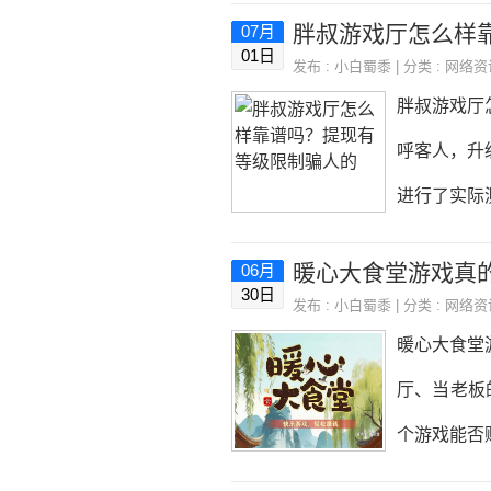
取现金奖励
胖叔游戏厅怎么样
07月
闹。连买瓶
01日
发布 :
小白蜀黍
| 分类 :
网络资
现。真正的
胖叔游戏厅
赚的所有钱
呼客人，升
游戏就开始
进行了实际
条件。条件
你一点甜头
暖心大食堂游戏真
06月
毛。等你沉
30日
发布 :
小白蜀黍
| 分类 :
网络资
还在显眼的
暖心大食堂
苦苦把店铺
厅、当老板
你完成三个
个游戏能否
万。第二个
的零钱，今